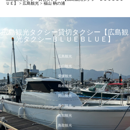
ＵＥ】
>
広島観光
>
福山 鞆の浦
広島観光タクシー貸切タクシー【広島観
光タクシーＢＬＵＥＢＬＵＥ】
広島観光
山口観光
愛媛観光
島根観光
岡山観光
香川観光
高知観光
鳥取観光