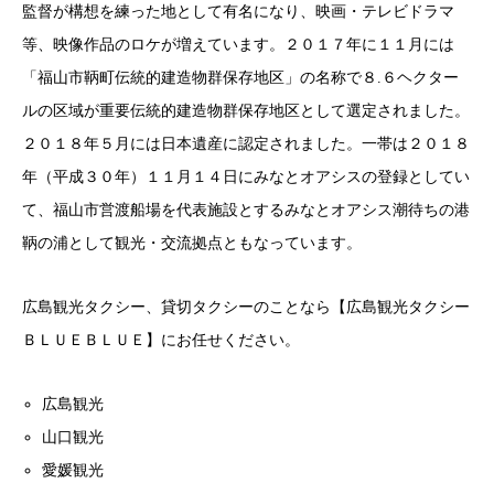
監督が構想を練った地として有名になり、映画・テレビドラマ
等、映像作品のロケが増えています。２０１７年に１１月には
「福山市鞆町伝統的建造物群保存地区」の名称で８.６ヘクター
ルの区域が重要伝統的建造物群保存地区として選定されました。
２０１８年５月には日本遺産に認定されました。一帯は２０１８
年（平成３０年）１１月１４日にみなとオアシスの登録としてい
て、福山市営渡船場を代表施設とするみなとオアシス潮待ちの港
鞆の浦として観光・交流拠点ともなっています。
広島観光タクシー、貸切タクシーのことなら【広島観光タクシー
ＢＬＵＥＢＬＵＥ】にお任せください。
広島観光
山口観光
愛媛観光