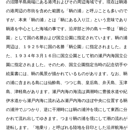
の沼隈半島南端にある港湾およびその周辺海域です。現在は鞆港
の港周辺の市街を含めた範囲も「鞆の浦」と呼ぶことも多いので
すが、本来「鞆の浦」とは「鞆にある入り江」という意味であり
鞆港を中心とした海域の事です。沿岸部と沖の島々一帯は「鞆公
園」として国の名勝および国立公園に指定されています。鞆の浦
周辺は、１９２５年に国の名勝「鞆公園」に指定されました。ま
た、１９３４年３月１６日に国立公園として初の瀬戸内海国立公
園に指定されました。そのため、国立公園指定当時の記念切手や
絵葉書には、鞆の風景が描かれているものがあります。なお、鞆
の浦に含まれる島には仙酔島、つつじ島、皇后島、弁天島、玉津
島、津軽島があります。瀬戸内海の海流は満潮時に豊後水道や紀
伊水道から瀬戸内海に流れ込み瀬戸内海のほぼ中央に位置する鞆
の浦沖でぶつかり、逆に干潮時には鞆の浦沖を境にして東西に分
かれて流れ出してゆきます。つまり鞆の浦を境にして潮の流れが
逆転します。「地乗り」と呼ばれる陸地を目印とした沿岸航海が