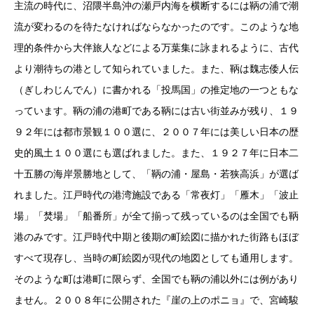
主流の時代に、沼隈半島沖の瀬戸内海を横断するには鞆の浦で潮
流が変わるのを待たなければならなかったのです。このような地
理的条件から大伴旅人などによる万葉集に詠まれるように、古代
より潮待ちの港として知られていました。また、鞆は魏志倭人伝
（ぎしわじんでん）に書かれる「投馬国」の推定地の一つともな
っています。鞆の浦の港町である鞆には古い街並みが残り、１９
９２年には都市景観１００選に、２００７年には美しい日本の歴
史的風土１００選にも選ばれました。また、１９２７年に日本二
十五勝の海岸景勝地として、「鞆の浦・屋島・若狭高浜」が選ば
れました。江戸時代の港湾施設である「常夜灯」「雁木」「波止
場」「焚場」「船番所」が全て揃って残っているのは全国でも鞆
港のみです。江戸時代中期と後期の町絵図に描かれた街路もほぼ
すべて現存し、当時の町絵図が現代の地図としても通用します。
そのような町は港町に限らず、全国でも鞆の浦以外には例があり
ません。２００８年に公開された『崖の上のポニョ』で、宮崎駿