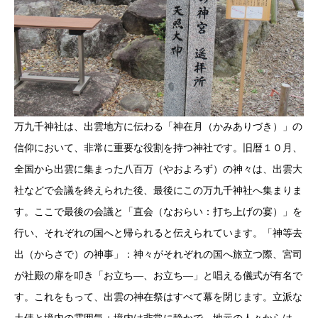
万九千神社は、出雲地方に伝わる「神在月（かみありづき）」の
信仰において、非常に重要な役割を持つ神社です。旧暦１０月、
全国から出雲に集まった八百万（やおよろず）の神々は、出雲大
社などで会議を終えられた後、最後にこの万九千神社へ集まりま
す。ここで最後の会議と「直会（なおらい：打ち上げの宴）」を
行い、それぞれの国へと帰られると伝えられています。「神等去
出（からさで）の神事」：神々がそれぞれの国へ旅立つ際、宮司
が社殿の扉を叩き「お立ち―、お立ち―」と唱える儀式が有名で
す。これをもって、出雲の神在祭はすべて幕を閉じます。立派な