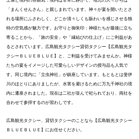
土俵と境内の雰囲気：境内は非常に静かで、地元の人々からは
「まんくせんさん」と親しまれています。神々が宴を開いたとさ
れる場所にふさわしく、どこか清々しくも賑わいを感じさせる独
特の空気感が魅力です。お守りと御朱印：神様たちが最後に立ち
寄ることから、「旅の安全」や「縁結びの仕上げ」にご利益があ
るとされています。広島観光タクシー貸切タクシー【広島観光タ
クシーＢＬＵＥＢＬＵＥ】と、ご利益を受けてみませんか。神様
たちの宴をイメージした可愛らしいデザインの授与品も人気で
す。同じ境内に「立虫神社」が鎮座しています。もともとは斐伊
川のほとりにありましたが、水害を避けるために万九千神社の境
内に遷座されました。現在は二社が並んで祀られており、両社を
合わせて参拝するのが習わしです。
広島観光タクシー、貸切タクシーのことなら【広島観光タクシー
ＢＬＵＥＢＬＵＥ】にお任せください。