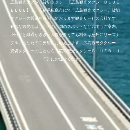
広島観光タクシー貸切タクシー【広島観光タクシーＢＬＵＥ
ＢＬＵＥ】は、広島県広島市にて、広島観光タクシー、貸切
タクシーの営業を展開しております観光サービス会社です。
有名な観光地はもちろん、旬のスポットなど穴場もご案内。
小回りと融通がきき、人数が多くても料金は意外にリーズナ
ブル。あなたのご要望にお応えします。広島観光タクシー、
貸切タクシーのことなら【広島観光タクシーＢＬＵＥＢＬＵ
Ｅ】にお任せください。