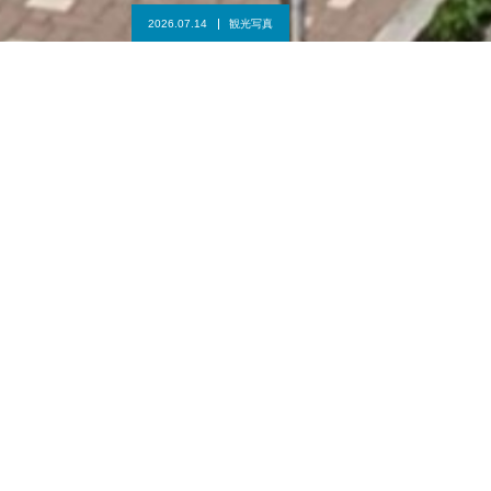
2026.07.14
観光写真
2026/7/14 山口 防府天満宮
広島観光タクシー、貸切タクシーのこと
なら【広島観光タクシーＢＬＵＥＢＬＵ
Ｅ】にお任せください。
広島で人気の観光スポットを広島観光タクシー貸切タクシー【広
島観光タクシーＢＬＵＥＢＬＵＥ】がご案内します。広島は見ど
ころたっぷりの魅力あふれる観光都市です。日本三景の「宮島」
（世界遺産）や、国の名勝「縮景園」また、原爆ドームを中心に
原爆被害者に関する施設も多くあります。名物広島風お好み焼き