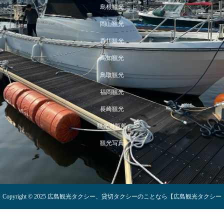
島根観光
岡山観光
香川観光
高知観光
鳥取観光
福岡観光
長崎観光
観光遊覧船
観光写真
Copyright © 2025 広島観光タクシー、貸切タクシーのことなら【広島観光タクシー
ＢＬＵＥＢＬＵＥ】