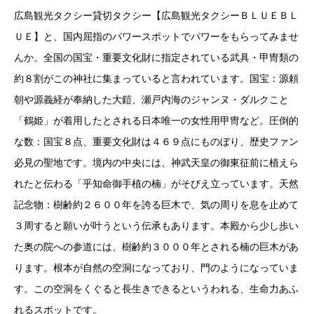
広島観光タクシー貸切タクシー【広島観光タクシーＢＬＵＥＢＬ
ＵＥ】と、国内屈指のパワースポットでパワーをもらってみませ
んか。全国の国宝・重要文化財に指定されている武具・甲冑類の
約８割がこの神社に集まっていると言われています。国宝：源頼
朝や源義経が奉納した大鎧、瀬戸内海のジャンヌ・ダルクこと
「鶴姫」が着用したとされる日本唯一の女性用甲冑など。圧倒的
な数：国宝８点、重要文化財は４６９点にものぼり、歴史ファン
必見の聖地です。境内の中央には、神武天皇の御東征前に植えら
れたと伝わる「乎知命御手植の楠」がそびえ立っています。天然
記念物：樹齢約２６００年を誇る巨木で、気の周りを息を止めて
３周すると願いが叶うという伝承もあります。本殿から少し歩い
た奥の院への参道には、樹齢約３０００年とされる楠の巨木があ
ります。根本が自然の空洞になっており、門のようになっていま
す。この空洞をくぐると長生きできるというわれる、生命力あふ
れるスポットです。