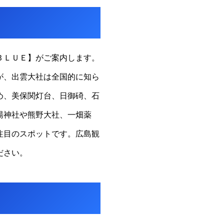
ＢＬＵＥ】がご案内します。
が、出雲大社は全国的に知ら
め、美保関灯台、日御碕、石
湯神社や熊野大社、一畑薬
注目のスポットです。広島観
ださい。