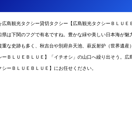
を広島観光タクシー貸切タクシー【広島観光タクシーＢＬＵＥ
口県は下関のフグで有名ですね。豊かな緑や美しい日本海が魅
貴重な史跡も多く、秋吉台や別府弁天池、萩反射炉（世界遺産
シーＢＬＵＥＢＬＵＥ】「イチオシ」の山口へ繰り出そう。広
クシーＢＬＵＥＢＬＵＥ】にお任せください。