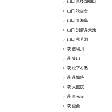
山口 東後畑棚田
山口 秋吉台
山口 青海島
山口 別府弁天池
山口 秋芳洞
萩 藍場川
萩 笠山
萩 松下村塾
萩 萩城跡
萩 大照院
萩 東光寺
萩 鍵曲