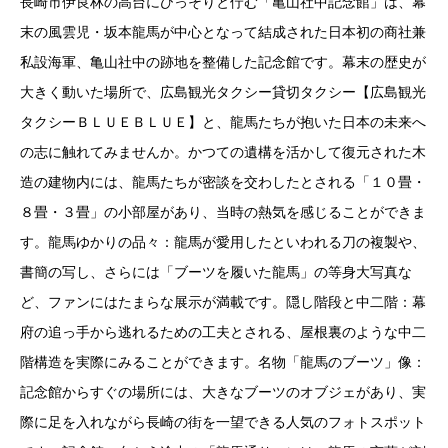
長崎市伊良林の高台にひっそりと佇む「亀山社中記念館」は、幕
末の風雲児・坂本龍馬が中心となって結成された日本初の商社兼
私設海軍、亀山社中の跡地を整備した記念館です。幕末の歴史が
大きく動いた場所で、広島観光タクシー貸切タクシー【広島観光
タクシーＢＬＵＥＢＬＵＥ】と、龍馬たちが抱いた日本の未来へ
の志に触れてみませんか。かつての遺構を活かして復元された木
造の建物内には、龍馬たちが密談を交わしたとされる「１０畳・
８畳・３畳」の小部屋があり、当時の熱気を感じることができま
す。龍馬ゆかりの品々：龍馬が愛用したといわれる刀の複製や、
書簡の写し、さらには「ブーツを履いた龍馬」の等身大写真な
ど、ファンにはたまらな展示が満載です。隠し階段と中二階：幕
府の追っ手から逃れるための工夫とされる、屋根裏のような中二
階構造を実際にみることができます。名物「龍馬のブーツ」像：
記念館からすぐの場所には、大きなブーツのオブジェがあり、実
際に足を入れながら長崎の街を一望できる人気のフォトスポット