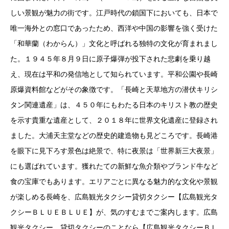
しい景観が魅力の街です。江戸時代の鎖国下においても、日本で
唯一海外との窓口であったため、西洋や中国の影響を強く受けた
「和華蘭（わからん）」文化と呼ばれる独特の文化が育まれまし
た。１９４５年８月９日に原子爆弾が投下された悲劇を乗り越
え、現在は平和の発信地として知られています。平和公園や長崎
原爆資料館などがその象徴です。「長崎と天草地方の潜伏キリシ
タン関連遺産」は、４５０年にもわたる日本のキリスト教の歴史
を示す貴重な遺産として、２０１８年に世界文化遺産に登録され
ました。大浦天主堂などの歴史的建造物も見どころです。長崎港
を眼下に見下ろす景色は絶景で、特に夜景は「世界新三大夜景」
にも選ばれています。獲れたての新鮮な魚介類やブランド牛など
食の宝庫でもあります。エリアごとに異なる魅力的な文化や景観
が楽しめる長崎を、広島観光タクシー貸切タクシー【広島観光タ
クシーＢＬＵＥＢＬＵＥ】が、気のすむまでご案内します。広島
観光タクシー、貸切タクシーのことなら【広島観光タクシーＢＬ