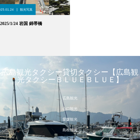
025.01.24
観光写真
2025/1/24 岩国 錦帯橋
広島観光タクシー貸切タクシー【広島観
光タクシーＢＬＵＥＢＬＵＥ】
広島観光
山口観光
愛媛観光
島根観光